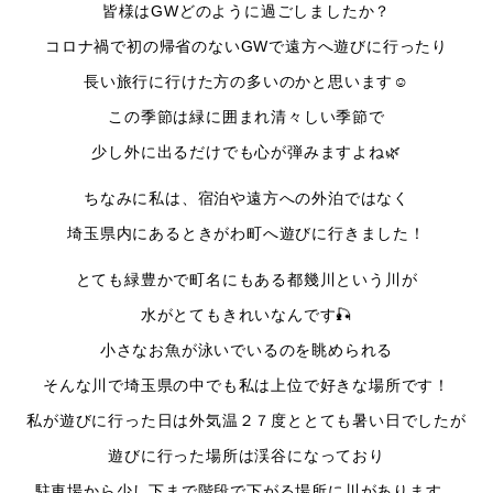
皆様はGWどのように過ごしましたか？
コロナ禍で初の帰省のないGWで遠方へ遊びに行ったり
長い旅行に行けた方の多いのかと思います☺️
この季節は緑に囲まれ清々しい季節で
少し外に出るだけでも心が弾みますよね🌿
ちなみに私は、宿泊や遠方への外泊ではなく
埼玉県内にあるときがわ町へ遊びに行きました！
とても緑豊かで町名にもある都幾川という川が
水がとてもきれいなんです🎣
小さなお魚が泳いでいるのを眺められる
そんな川で埼玉県の中でも私は上位で好きな場所です！
私が遊びに行った日は外気温２７度ととても暑い日でしたが
遊びに行った場所は渓谷になっており
駐車場から少し下まで階段で下がる場所に川があります。