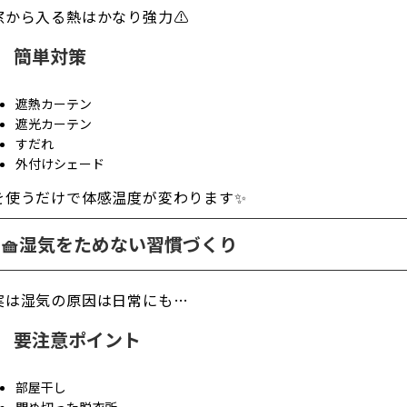
窓から入る熱はかなり強力⚠️
簡単対策
遮熱カーテン
遮光カーテン
すだれ
外付けシェード
を使うだけで体感温度が変わります✨
🧺湿気をためない習慣づくり
実は湿気の原因は日常にも…
要注意ポイント
部屋干し
閉め切った脱衣所