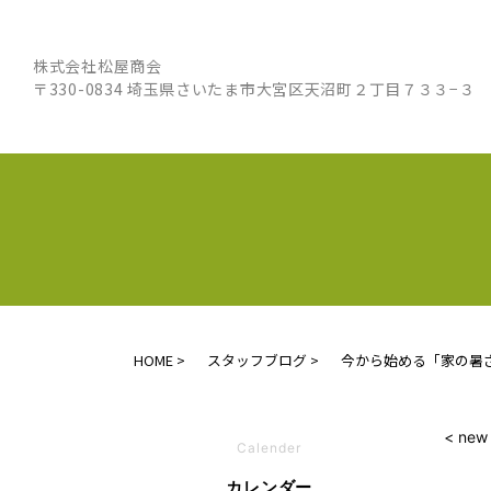
株式会社松屋商会
〒330-0834 埼玉県さいたま市大宮区天沼町２丁目７３３−３
HOME
スタッフブログ
今から始める「家の暑
< new
Calender
カレンダー