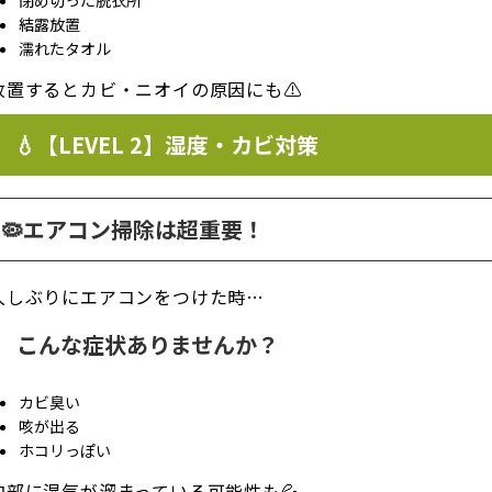
結露放置
濡れたタオル
放置するとカビ・ニオイの原因にも⚠️
💧【LEVEL 2】湿度・カビ対策
🦠エアコン掃除は超重要！
久しぶりにエアコンをつけた時…
こんな症状ありませんか？
カビ臭い
咳が出る
ホコリっぽい
内部に湿気が溜まっている可能性も💦