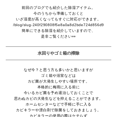
前回のブログでも紹介した除湿アイテム。
今のうちから準備しておくと
いざ湿度が高くなってもすぐに対応ができます。
/blog/slug-240f290808f5e8a0a8d2bde724d856d9
簡単にできる除湿を紹介していますので、
是非ご覧ください👀
水回りやゴミ箱の掃除
なぜ今？と思う方も多いかと思いますが
ゴミ箱や浴室などは
カビ菌が大発生しやすい場所です。
本格的に梅雨に入る前に
今いるカビ菌を予め退治しておくことで
思わぬカビの大発生などを抑えることができます。
ホームセンターなどで手軽に手に入る
カビキラーや漂白剤で除菌をしておきましょう。
カビキラーの使用の際はケチらず