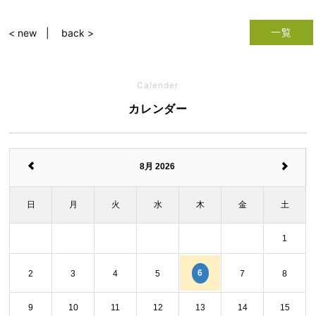
一覧
< new
back >
Calender
カレンダー
8月 2026
日
月
火
水
木
金
土
1
6
2
3
4
5
7
8
9
10
11
12
13
14
15