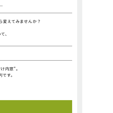
―
ら変えてみませんか？
いて、
付け内窓”。
判です。