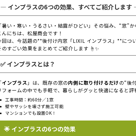
― インプラスの6つの効果、すべてご紹介します 
「暑い・寒い・うるさい・結露がひどい」その悩み、“窓”か
こんにちは、松屋商会です！
今回は、今話題の**後付け内窓「LIXIL インプラス」**につ
そのすごい効果をまとめてご紹介します ☝️✨
✅ インプラスとは？
「
インプラス
」は、既存の窓の
内側に取り付けるだけ
の“後
リフォームの中でも手軽で、暮らしがグッと快適になると評
工事時間：約60分／1窓
壁やサッシを壊さず施工可能
マンションでも設置OK！
🌟 インプラスの6つの効果