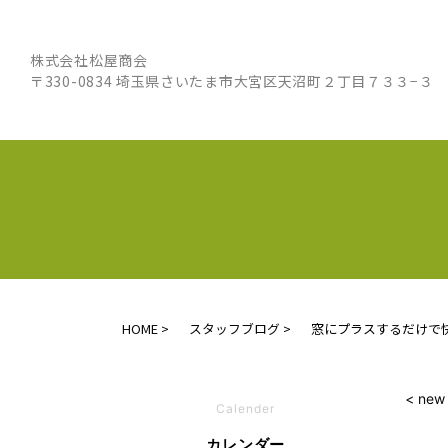
株式会社松屋商会
〒330-0834 埼玉県さいたま市大宮区天沼町２丁目７３３−３
HOME
スタッフブログ
窓にプラスするだけで
< new
Calender
カレンダー