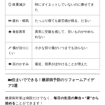
🪞 体重減少
特にダイエットしていないのに痩せてき
た
💤 疲れ・眠気
たっぷり寝ても疲労感が残る、だるい
🧁 食欲異常
異常に空腹を感じて、甘いものがやめら
れない
🩹 傷が治りに
小さな切り傷がいつまでも治らない
くい
👁 目のかすみ
最近、視界がぼやけることが増えた
🏡住まいでできる！糖尿病予防のリフォームアイデ
ア3選
糖尿病対策は病院だけでなく、
毎日の生活の舞台＝“家”から
始める
ことができます！