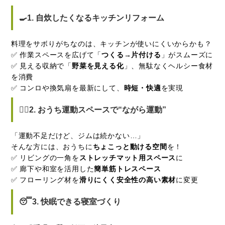
🍳1. 自炊したくなるキッチンリフォーム
料理をサボりがちなのは、キッチンが使いにくいからかも？
✅ 作業スペースを広げて「
つくる→片付ける
」がスムーズに
✅ 見える収納で「
野菜を見える化
」、無駄なくヘルシー食材
を消費
✅ コンロや換気扇を最新にして、
時短・快適
を実現
🧘‍♀️2. おうち運動スペースで“ながら運動”
「運動不足だけど、ジムは続かない…」
そんな方には、おうちに
ちょこっと動ける空間
を！
✅ リビングの一角を
ストレッチマット用スペース
に
✅ 廊下や和室を活用した
簡単筋トレスペース
✅ フローリング材を
滑りにくく安全性の高い素材
に変更
😴3. 快眠できる寝室づくり