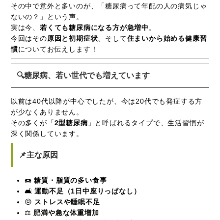
その中で意外と多いのが、「糖尿病って年配の人の病気じゃ
ないの？」という声。
実は今、
若くても糖尿病になる方が急増中
。
今回はその
原因と初期症状
、そして
住まいから始める健康習
慣
についてお伝えします！
🔍糖尿病、若い世代でも増えています
以前は40代以降が中心でしたが、今は20代でも発症する方
が少なくありません。
その多くが「
2型糖尿病
」と呼ばれるタイプで、生活習慣が
深く関係しています。
📌主な原因
🍩
糖質・脂質の多い食事
🛋
運動不足（1日中座りっぱなし）
😣
ストレスや睡眠不足
⚖
肥満や急な体重増加