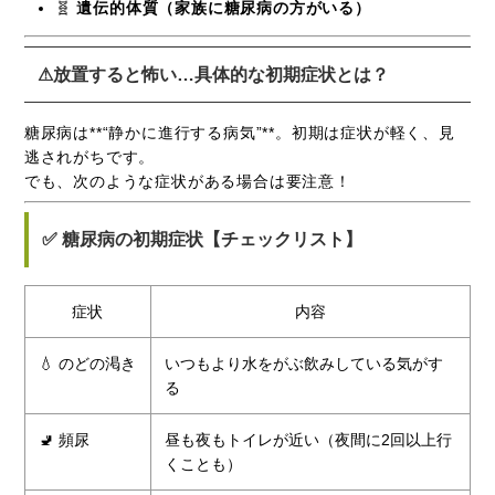
🧬
遺伝的体質（家族に糖尿病の方がいる）
⚠放置すると怖い…具体的な初期症状とは？
糖尿病は**“静かに進行する病気”**。初期は症状が軽く、見
逃されがちです。
でも、次のような症状がある場合は要注意！
✅ 糖尿病の初期症状【チェックリスト】
症状
内容
💧 のどの渇き
いつもより水をがぶ飲みしている気がす
る
🚽 頻尿
昼も夜もトイレが近い（夜間に2回以上行
くことも）